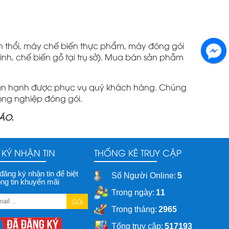
án thổi, máy chế biến thực phẩm, máy đóng gói
 tinh, chế biến gỗ tại trụ sở). Mua bán sản phẫm
hân hạnh được phục vụ quý khách hàng. Chúng
ông nghiệp đóng gói.
ÁO.
KÝ NHẬN TIN
THỐNG KÊ TRUY CẬP
 đăng ký nhận tin để biệt
Số Người Online:
5
ng tin khuyến mãi
Trong ngày:
11
Gửi
Trong tháng:
2965
Tổng truy cập:
517193