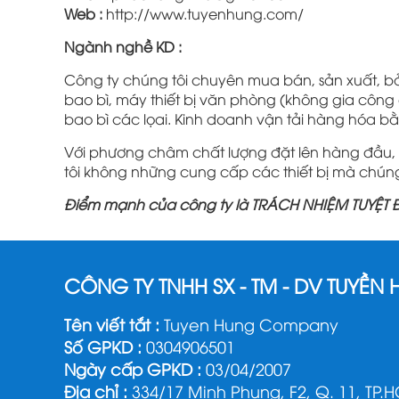
Web :
http://www.tuyenhung.com/
Ngành nghề KD :
Công ty chúng tôi chuyên mua bán, sản xuất, bả
bao bì, máy thiết bị văn phòng (không gia công cơ
bao bì các lọai. Kinh doanh vận tải hàng hóa bằ
Với phương châm chất lượng đặt lên hàng đầu,
tôi không những cung cấp các thiết bị mà chún
Điểm mạnh của công ty là TRÁCH NHIỆM TUYỆT
CÔNG TY TNHH SX - TM - DV TUYỀN
Tên viết tắt :
Tuyen Hung Company
Số GPKD :
0304906501
Ngày cấp GPKD :
03/04/2007
Địa chỉ :
334/17 Minh Phụng, F2, Q. 11, TP.