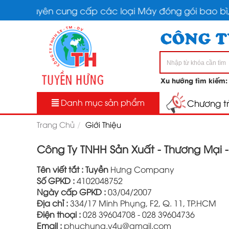
Chuyên cung cấp các loại Máy đóng gói bao bì, Máy
Xu hướng tìm kiếm
Danh mục sản phẩm
Chương tr
Trang Chủ
Giới Thiệu
Công Ty TNHH Sản Xuất - Thương Mại 
Tên viết tắt : Tuyền
Hưng Company
Số GPKD :
4102048752
Ngày cấp GPKD :
03/04/2007
Địa chỉ :
334/17 Minh Phụng, F2, Q. 11, TP.HCM
Điện thoại :
028 39604708 - 028 39604736
Email :
phuchung.v4u@gmail.com