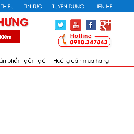
 chân không, Máy thiết bị văn phòng phẩm, Túi và Bao
 THIỆU
TIN TỨC
TUYỂN DỤNG
LIÊN HỆ
 Kiếm
0918.347843
ản phẩm giảm giá
Hướng dẫn mua hàng