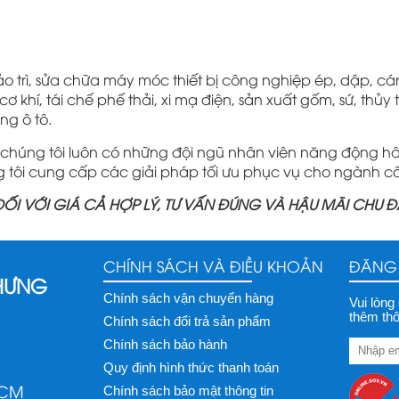
o trì, sửa chữa máy móc thiết bị công nghiệp ép, dập, c
 khí, tái chế phế thải, xi mạ điện, sản xuất gốm, sứ, thủy
ng ô tô.
 chúng tôi luôn có những đội ngũ nhân viên năng động 
g tôi cung cấp các giải pháp tối ưu phục vụ cho ngành c
 ĐỐI VỚI GIÁ CẢ HỢP LÝ, TƯ VẤN ĐÚNG VÀ HẬU MÃI CHU Đ
CHÍNH SÁCH VÀ ĐIỀU KHOẢN
ĐĂNG 
 HƯNG
Chính sách vận chuyển hàng
Vui lòng
thêm thô
Chính sách đổi trả sản phẩm
Chính sách bảo hành
Quy định hình thức thanh toán
HCM
Chính sách bảo mật thông tin