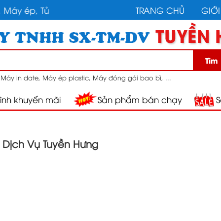
 ép, Tủ sấy, Máy rút màng co, Máy định hình, Máy hút
TRANG CHỦ
GIỚI
Tìm
:
Máy in date, Máy ép plastic, Máy đóng gói bao bì, ...
ình khuyến mãi
Sản phẩm bán chạy
S
- Dịch Vụ Tuyền Hưng